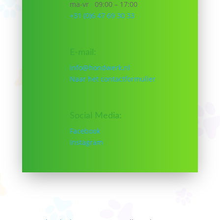
ma-vr 09:00 – 17:00
+31 (0)6 47 69 30 33
E-mail:
info@hondwerk.nl
Naar het contactformulier
Social Media:
Facebook
Instagram