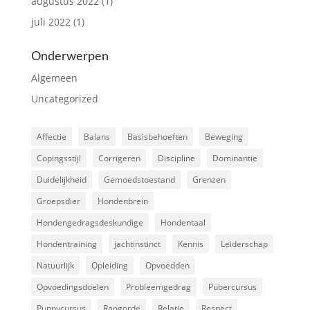
augustus 2022
(1)
juli 2022
(1)
Onderwerpen
Algemeen
Uncategorized
Affectie
Balans
Basisbehoeften
Beweging
Copingsstijl
Corrigeren
Discipline
Dominantie
Duidelijkheid
Gemoedstoestand
Grenzen
Groepsdier
Hondenbrein
Hondengedragsdeskundige
Hondentaal
Hondentraining
jachtinstinct
Kennis
Leiderschap
Natuurlijk
Opleiding
Opvoedden
Opvoedingsdoelen
Probleemgedrag
Pubercursus
Puppycursus
Rangorde
Relatie
Respect