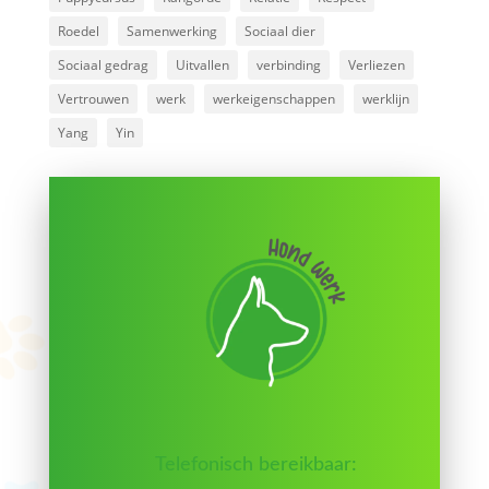
Roedel
Samenwerking
Sociaal dier
Sociaal gedrag
Uitvallen
verbinding
Verliezen
Vertrouwen
werk
werkeigenschappen
werklijn
Yang
Yin
Telefonisch bereikbaar: