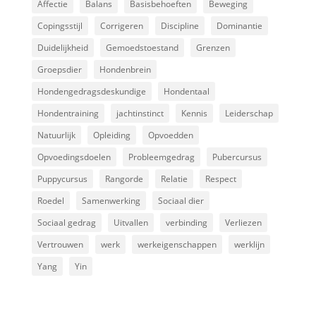
Affectie
Balans
Basisbehoeften
Beweging
Copingsstijl
Corrigeren
Discipline
Dominantie
Duidelijkheid
Gemoedstoestand
Grenzen
Groepsdier
Hondenbrein
Hondengedragsdeskundige
Hondentaal
Hondentraining
jachtinstinct
Kennis
Leiderschap
Natuurlijk
Opleiding
Opvoedden
Opvoedingsdoelen
Probleemgedrag
Pubercursus
Puppycursus
Rangorde
Relatie
Respect
Roedel
Samenwerking
Sociaal dier
Sociaal gedrag
Uitvallen
verbinding
Verliezen
Vertrouwen
werk
werkeigenschappen
werklijn
Yang
Yin